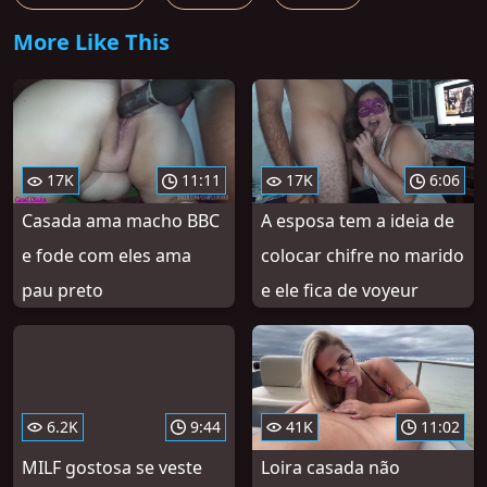
More Like This
17K
11:11
17K
6:06
Casada ama macho BBC
A esposa tem a ideia de
e fode com eles ama
colocar chifre no marido
pau preto
e ele fica de voyeur
6.2K
9:44
41K
11:02
MILF gostosa se veste
Loira casada não