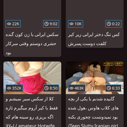
22K
9:02
10K
0:22
کس تنگ دختر ایرانی زیر کیر
سکس ایرانی با زن کون گنده
کلفت دوست پسرش
حشری دوستم وقتی سرکار
بود
352K
8:50
463K
6:33
گاییده شدنم با یکی از بچه
کلا از سکس سیر نمیشم و
های کلاب هاوس ،هول شده
فقط با کیر آروم میگیرم تازه
بود نمیدونست چجوری بکنه
اگه بریزی رو سینه هام که
/Teen Slutty Iranian girl
اولالا / amateur Hotwife