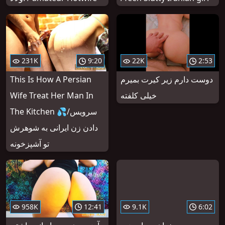
231K
9:20
22K
2:53
دوست دارم زیر کیرت بمیرم
This Is How A Persian
خیلی کلفته
Wife Treat Her Man In
The Kitchen 💦/سرویس
دادن زن ایرانی به شوهرش
تو آشپزخونه
958K
12:41
9.1K
6:02