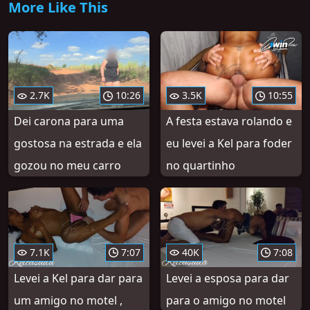
More Like This
2.7K
10:26
3.5K
10:55
Dei carona para uma
A festa estava rolando e
gostosa na estrada e ela
eu levei a Kel para foder
gozou no meu carro
no quartinho
7.1K
7:07
40K
7:08
Levei a Kel para dar para
Levei a esposa para dar
um amigo no motel ,
para o amigo no motel