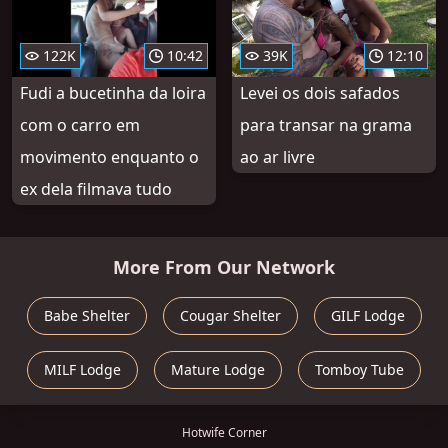
122K
10:42
39K
12:10
Fudi a bucetinha da loira
Levei os dois safados
com o carro em
para transar na grama
movimento enquanto o
ao ar livre
ex dela filmava tudo
More From Our Network
Babe Shelter
Cougar Shelter
GILF Lodge
MILF Lodge
Mature Lodge
Tomboy Tube
Hotwife Corner