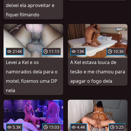
deixei ela aproveitar e
fiquei filmando
214K
11:15
13K
10:36
Levei a Kel e os
A Kel estava louca de
namorados dela para o
tesão e me chamou para
motel, fizemos uma DP
apagar o fogo dela
nela
5.3K
15:03
4.4K
5:25